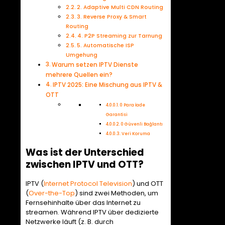
2. Adaptive Multi CDN Routing
3. Reverse Proxy & Smart
Routing
4. P2P Streaming zur Tarnung
5. Automatische ISP
Umgehung
Warum setzen IPTV Dienste
mehrere Quellen ein?
IPTV 2025: Eine Mischung aus IPTV &
OTT
0 Para İade
Garantisi
0 Güvenli Bağlantı
Veri Koruma
Was ist der Unterschied
zwischen IPTV und OTT?
IPTV (
Internet Protocol Television
) und OTT
(
Over-the-Top
) sind zwei Methoden, um
Fernsehinhalte über das Internet zu
streamen. Während IPTV über dedizierte
Netzwerke läuft (z. B. durch