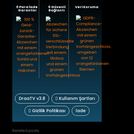
0 Para İade
0 Güvenli
Veri Koruma
Garantisi
Bağlantı
DraaTV v3.8
Kullanım Şartları
Gizlilik Politikası
İade
Related posts