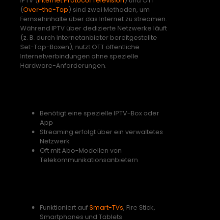
IPTV (
Internet Protocol Television
) und OTT
(
Over-the-Top
) sind zwei Methoden, um
Fernsehinhalte über das Internet zu streamen.
Während IPTV über dedizierte Netzwerke läuft
(z. B. durch Internetanbieter bereitgestellte
Set-Top-Boxen), nutzt OTT öffentliche
Internetverbindungen ohne spezielle
Hardware-Anforderungen.
IPTV: Fernsehen über dedizierte
Netzwerke
Benötigt eine spezielle IPTV-Box oder
App
Streaming erfolgt über ein verwaltetes
Netzwerk
Oft mit Abo-Modellen von
Telekommunikationsanbietern
OTT: Streaming ohne
Einschränkungen
Funktioniert auf
Smart-TVs
, Fire Stick,
Smartphones und Tablets