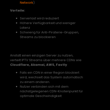
Network
).
Vorteile:
Serverlast wird reduziert
Höhere Verfügbarkeit und weniger
Latenz
Schwierig für Anti-Piraterie-Gruppen,
Streams zu blockieren
2. Adaptive Multi CDN Routing
Anstatt einen einzigen Server zu nutzen,
verteilt IPTV Streams über mehrere CDNs wie
Cloudflare, Akamai, AWS, Fastly
.
Falls ein CDN in einer Region blockiert
wird, wechselt das System automatisch
zu einem anderen.
Nutzer verbinden sich mit dem
nächstgelegenen CDN-Knotenpunkt für
optimale Geschwindigkeit.
3. Reverse Proxy & Smart Routing