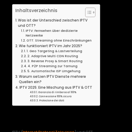
Inhaltsverzeichnis
Was ist der Unterschied zwischen IPTV
und OTT?
IPTV: Fernsehen über dedizierte
Netzwerke
OTT: Streaming ohne Einschränkungen
Wie funktioniert IPTV im Jahr 2025?
1. Geo Targeting & Lastverteilung
2. Adaptive Multi CDN Routing
3. Reverse Proxy & Smart Routing
4. P2P Streaming zur Tarnung
5. Automatische ISP Umgehung
Warum setzen IPTV Dienste mehrere
Quellen ein?
IPTV 2025: Eine Mischung aus IPTV & OTT
Garanzia di rimborso al 100%
Connessione 100% sicura
Protezione dei dati
Was ist der Unterschied
zwischen IPTV und OTT?