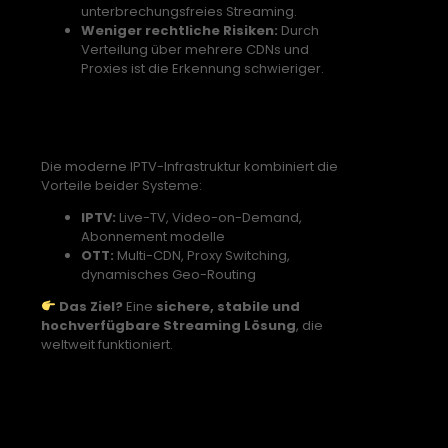
unterbrechungsfreies Streaming.
Weniger rechtliche Risiken:
Durch
Verteilung über mehrere CDNs und
Proxies ist die Erkennung schwieriger.
IPTV 2025: Eine Mischung aus
IPTV & OTT
Die moderne IPTV-Infrastruktur kombiniert die
Vorteile beider Systeme:
IPTV:
Live-TV, Video-on-Demand,
Abonnement modelle
OTT:
Multi-CDN, Proxy Switching,
dynamisches Geo-Routing
Das Ziel?
Eine
sichere, stabile und
hochverfügbare Streaming Lösung
, die
weltweit funktioniert.