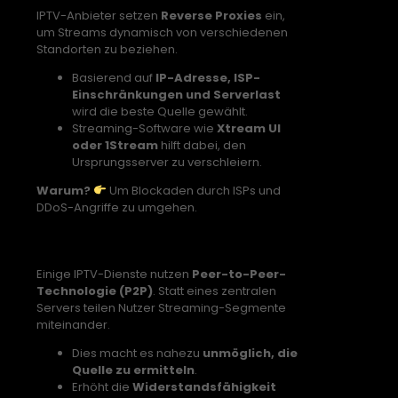
IPTV-Anbieter setzen
Reverse Proxies
ein,
um Streams dynamisch von verschiedenen
Standorten zu beziehen.
Basierend auf
IP-Adresse, ISP-
Einschränkungen und Serverlast
wird die beste Quelle gewählt.
Streaming-Software wie
Xtream UI
oder 1Stream
hilft dabei, den
Ursprungsserver zu verschleiern.
Warum?
Um Blockaden durch ISPs und
DDoS-Angriffe zu umgehen.
4. P2P Streaming zur Tarnung
Einige IPTV-Dienste nutzen
Peer-to-Peer-
Technologie (P2P)
. Statt eines zentralen
Servers teilen Nutzer Streaming-Segmente
miteinander.
Dies macht es nahezu
unmöglich, die
Quelle zu ermitteln
.
Erhöht die
Widerstandsfähigkeit