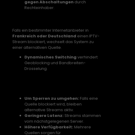
gegen Abschaltungen
durch
Rechteinhaber.
5. Automatische ISP Umgehung
Falls ein bestimmter Internetanbieter in
Frankreich oder Deutschland
einen IPTV-
Stream blockiert, wechselt das System zu
einer alternativen Quelle.
Dynamisches Switching
verhindert
Geoblocking und Bandbreiten-
Drosselung.
Warum setzen IPTV Dienste
mehrere Quellen ein?
Um Sperren zu umgehen:
Falls eine
Quelle blockiert wird, bleiben
alternative Streams aktiv.
Geringere Latenz:
Streams stammen
vom nächstgelegenen Server.
Höhere Verfügbarkeit:
Mehrere
Quellen sorgen für