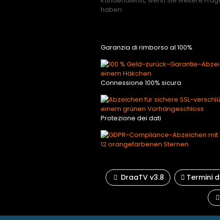
Kundendienst, wenn Sie weitere Frage
haben.
Garanzia di rimborso al 100%
Connessione 100% sicura
Protezione dei dati
DraaTV v3.8
Termini di