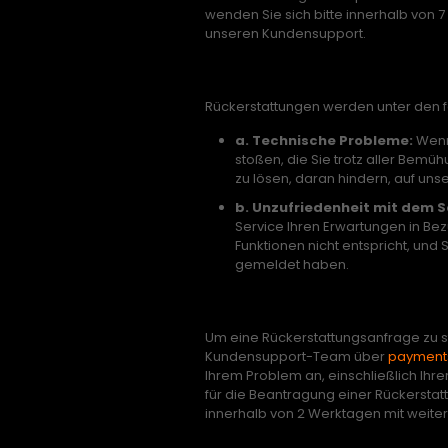
wenden Sie sich bitte innerhalb von
unseren Kundensupport.
Gültige Rückerstattungsa
Rückerstattungen werden unter den 
a. Technische Probleme:
Wenn
stoßen, die Sie trotz aller Be
zu lösen, daran hindern, auf uns
b. Unzufriedenheit mit dem S
Service Ihren Erwartungen in Bez
Funktionen nicht entspricht, un
gemeldet haben.
Rückerstattungsprozess
Um eine Rückerstattungsanfrage zu ste
Kundensupport-Team über
payment
Ihrem Problem an, einschließlich Ih
für die Beantragung einer Rückerstat
innerhalb von 2 Werktagen mit weit