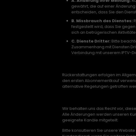
A. Änderung Ihrer Meinung:
Rü
gewährt, die auf einer Änderung
entscheiden, dass Sie den Diens
B. Missbrauch des Dienstes:
R
festgestellt wird, dass Sie ge
sich an betrügerischen Aktivitäte
C. Dienste Dritter:
Bitte beachte
Zusammenhang mit Diensten Dritt
Verbindung mit unserem IPTV-Di
Zahlungsmethode
Rückerstattungen erfolgen im Allgem
den ersten Abonnementkauf verwende
alternative Regelungen getroffen we
Änderung der Richtlinie
Wir behalten uns das Recht vor, diese
Alle Änderungen werden unseren Ku
geeignete Kanäle mitgeteilt.
Bitte konsultieren Sie unsere Websit