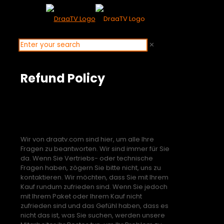
✕
Refund Policy
Rückerstattungsrichtlinie
für draatv.com
Wir von draatv.com sind hier, um alle Ihre
Fragen zu beantworten. Wir sind immer für Sie
da. Wenn Sie Vertriebs- oder technische
Fragen haben, zögern Sie bitte nicht, uns zu
kontaktieren. Wir möchten, dass Sie mit Ihrem
Kauf rundum zufrieden sind. Wenn Sie jedoch
mit Ihrem Paket oder Ihrem Kauf nicht
zufrieden sind und das Gefühl haben, dass es
nicht das ist, was Sie suchen, werden unsere