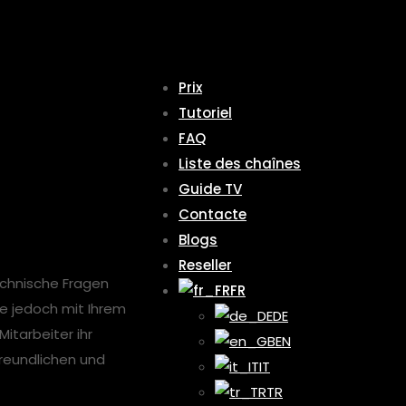
Prix
Tutoriel
FAQ
Liste des chaînes
Guide TV
Contacte
Blogs
Reseller
technische Fragen
FR
ie jedoch mit Ihrem
DE
itarbeiter ihr
EN
freundlichen und
IT
TR