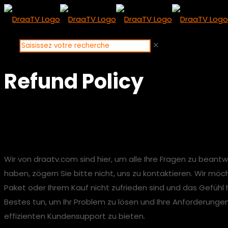
✕
Refund Policy
Rückerstattungsrichtl
Wir von draatv.com sind hier, um alle Ihre Fragen zu beant
haben, zögern Sie bitte nicht, uns zu kontaktieren. Wir mö
Paket oder Ihrem Kauf nicht zufrieden sind und das Gefühl h
Bestes tun, um Ihr Problem zu lösen und Ihre Anforderungen
effizienten Kundensupport zu bieten.