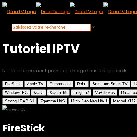
✕
Tutoriel IPTV
Notre abonnement prend en charge tous les appareils.
FireStick
Apple TV
Chromecast
Roku
Samsung Smart TV
L
Windows PC
KODI
Xiaomi Mi
Enigma2
Vu+ Boxes
Dreamb
Strong LEAP S1
Zgemma H9S
Minix Neo Neo U9-H
Mecool KM2
FireStick