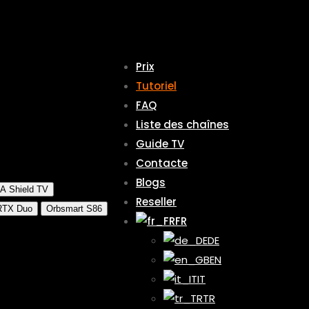
Prix
Tutoriel
FAQ
Liste des chaînes
Guide TV
Contacte
Blogs
A Shield TV
Reseller
 RTX Duo
Orbsmart S86
FR
DE
EN
IT
TR