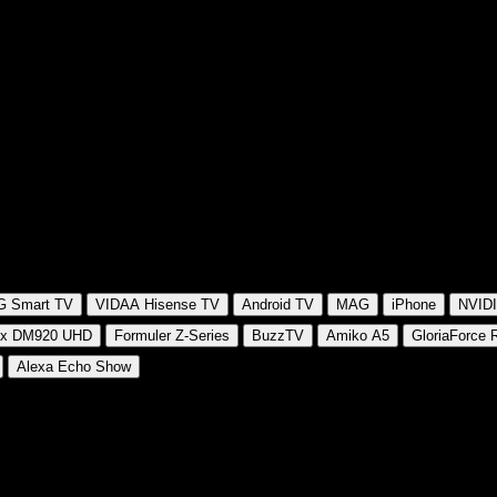
G Smart TV
VIDAA Hisense TV
Android TV
MAG
iPhone
NVIDI
ox DM920 UHD
Formuler Z-Series
BuzzTV
Amiko A5
GloriaForce
Alexa Echo Show