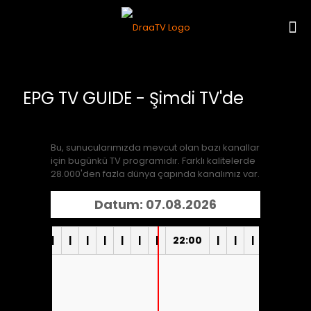
EPG TV GUIDE - Şimdi TV'de
Bu, sunucularımızda mevcut olan bazı kanallar
için bugünkü TV programıdır. Farklı kalitelerde
28.000'den fazla dünya çapında kanalımız var.
Datum: 07.08.2026
|
|
|
|
|
|
|
|
|
|
22:00
|
|
|
|
|
|