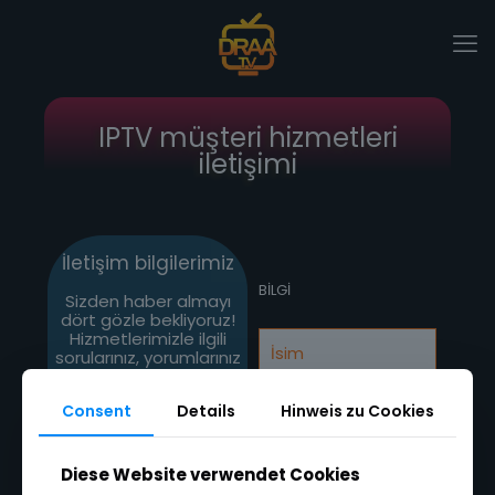
IPTV müşteri hizmetleri
iletişimi
İletişim bilgilerimiz
BİLGİ
Sizden haber almayı
dört gözle bekliyoruz!
Hizmetlerimizle ilgili
sorularınız, yorumlarınız
veya geri bildirimleriniz
varsa, lütfen aşağıda
Consent
Details
Hinweis zu Cookies
listelenen
yöntemlerden biriyle
bizimle iletişime
geçmekten
Diese Website verwendet Cookies
çekinmeyin.