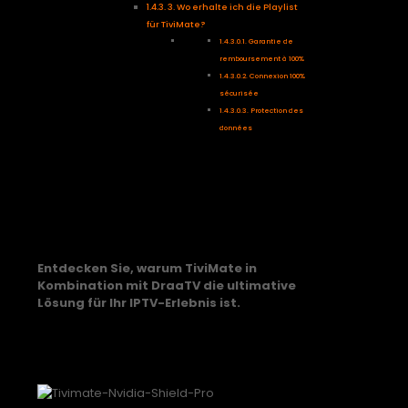
3. Wo erhalte ich die Playlist
für TiviMate?
Garantie de
remboursement à 100%
Connexion 100%
sécurisée
Protection des
données
TiviMate: Die beste
IPTV-App für NVIDIA
Shield TV
Entdecken Sie, warum TiviMate in
Kombination mit DraaTV die ultimative
Lösung für Ihr IPTV-Erlebnis ist.
Warum ist TiviMate die beste
Wahl für NVIDIA Shield TV?