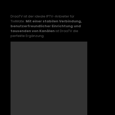
DraaTV: Der beste IPTV-
Anbieter für TiviMate
DraaTV ist der ideale IPTV-Anbieter für
TiviMate.
Mit einer stabilen Verbindung,
benutzerfreundlicher Einrichtung und
tausenden von Kanälen
ist DraaTV die
perfekte Ergänzung.