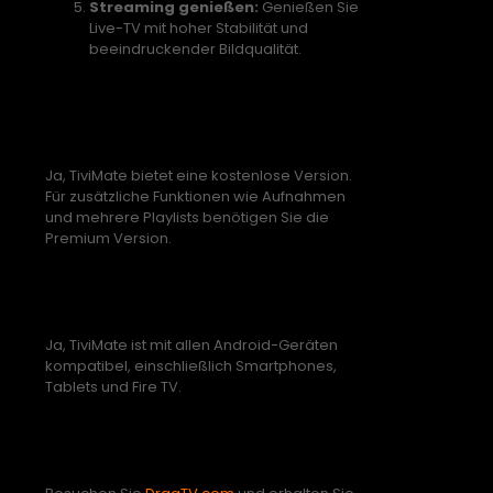
Streaming genießen:
Genießen Sie
Live-TV mit hoher Stabilität und
beeindruckender Bildqualität.
FAQs zu TiviMate und DraaTV
1. Ist TiviMate kostenlos?
Ja, TiviMate bietet eine kostenlose Version.
Für zusätzliche Funktionen wie Aufnahmen
und mehrere Playlists benötigen Sie die
Premium Version.
2. Kann ich TiviMate auf anderen
Geräten nutzen?
Ja, TiviMate ist mit allen Android-Geräten
kompatibel, einschließlich Smartphones,
Tablets und Fire TV.
3. Wo erhalte ich die Playlist für
TiviMate?