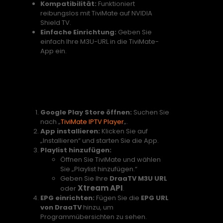
Kompatibilität:
Funktioniert
reibungslos mit TiviMate auf NVIDIA
Shield TV.
Einfache Einrichtung:
Geben Sie
einfach Ihre M3U-URL in die TiviMate-
App ein.
TiviMate auf NVIDIA Shield TV
installieren: Schritt-für-
Schritt-Anleitung
Google Play Store öffnen:
Suchen Sie
nach „
TiviMate IPTV Player
„.
App installieren:
Klicken Sie auf
„Installieren“ und starten Sie die App.
Playlist hinzufügen:
Öffnen Sie TiviMate und wählen
Sie „Playlist hinzufügen.“
Geben Sie Ihre
DraaTV M3U URL
Xtream API
oder
.
EPG einrichten:
Fügen Sie die
EPG URL
von DraaTV
hinzu, um
Programmübersichten zu sehen.