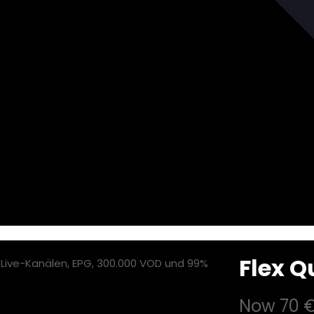
Flex 
Now
70 