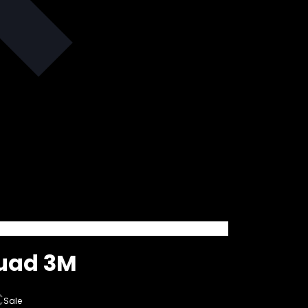
Quad 3M
€
Sale