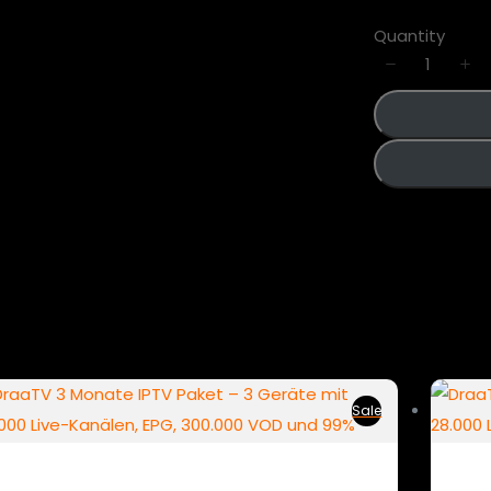
Quantity
Sale
Flex Trio 3M
Fle