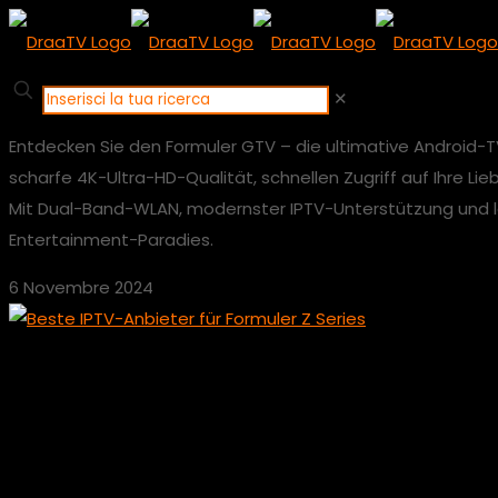
✕
Entdecken Sie den Formuler GTV – die ultimative Android-T
scharfe 4K-Ultra-HD-Qualität, schnellen Zugriff auf Ihre L
Mit Dual-Band-WLAN, modernster IPTV-Unterstützung und le
Entertainment-Paradies.
6 Novembre 2024