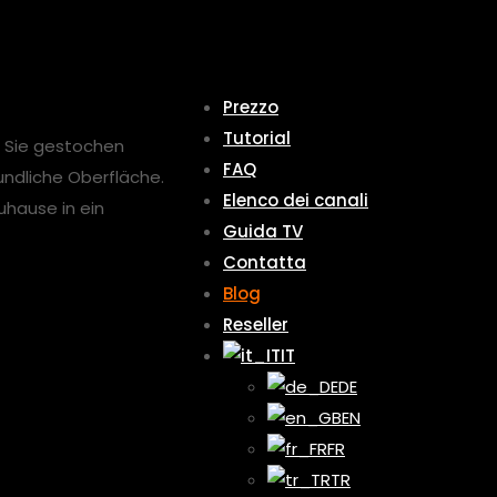
Prezzo
Tutorial
n Sie gestochen
FAQ
undliche Oberfläche.
Elenco dei canali
uhause in ein
Guida TV
Contatta
Blog
Reseller
IT
DE
EN
FR
TR