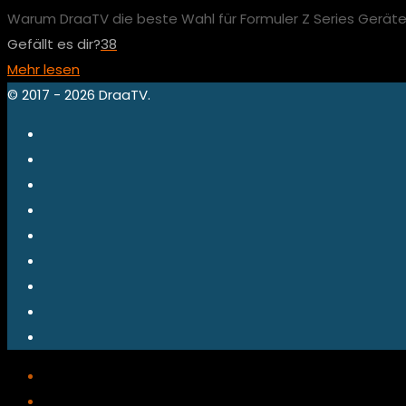
Warum DraaTV die beste Wahl für Formuler Z Series Geräte i
Gefällt es dir?
38
Mehr lesen
© 2017 - 2026 DraaTV.