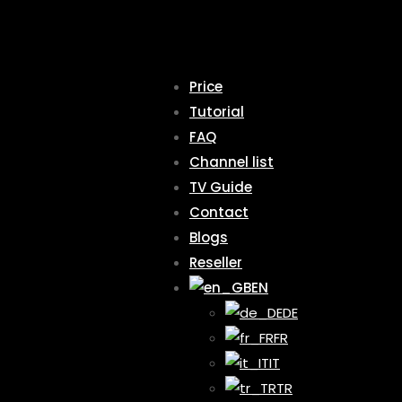
Price
Tutorial
FAQ
Channel list
TV Guide
Contact
Blogs
Reseller
EN
DE
FR
IT
TR