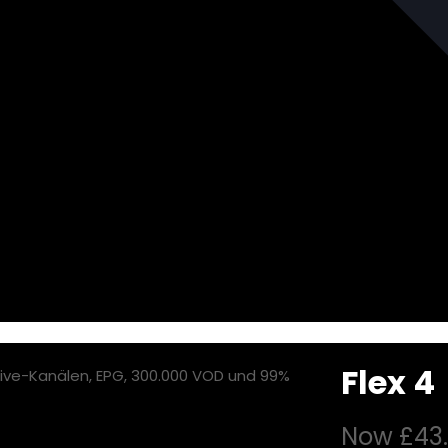
Flex 4
Now
£43