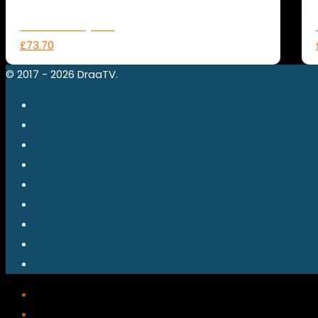
Flex Family 3M
£73.70
© 2017 - 2026 DraaTV.